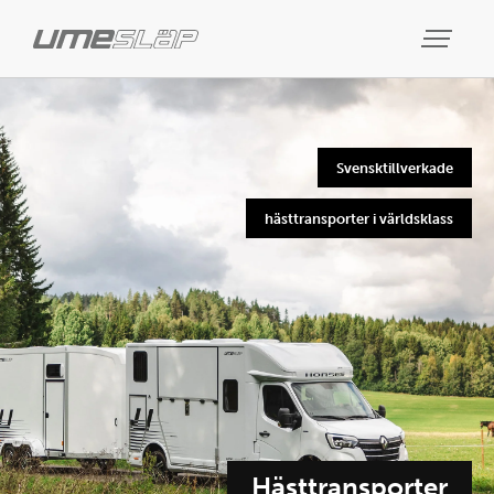
Svensktillverkade
hästtransporter i världsklass
Hästtransporter