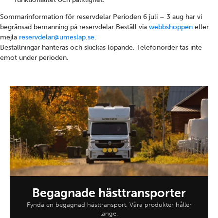
Sommarinformation för reservdelar
Perioden 6 juli – 3 aug har vi
begränsad bemanning på reservdelar.Beställ via
webbshoppen
eller
mejla
reservdelar@umeslap.se
.
Beställningar hanteras och skickas löpande. Telefonorder tas inte
emot under perioden.
Begagnade hästtransporter
Fynda en begagnad hästtransport. Våra produkter håller
länge.