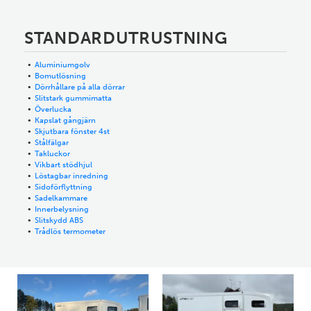
STANDARDUTRUSTNING
Aluminiumgolv
Bomutlösning
Dörrhållare på alla dörrar
Slitstark gummimatta
Överlucka
Kapslat gångjärn
Skjutbara fönster 4st
Stålfälgar
Takluckor
Vikbart stödhjul
Löstagbar inredning
Sidoförflyttning
Sadelkammare
Innerbelysning
Slitskydd ABS
Trådlös termometer