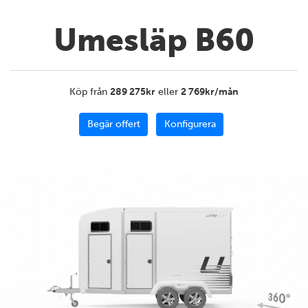
Umesläp B60
Köp från
289 275kr
eller
2 769kr/mån
Begär offert
Konfigurera