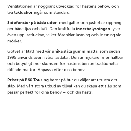
Ventilationen är noggrant utvecklad för hästens behov, och
två
takluckor
ingår som standard.
Sidofönster på båda sidor
, med galler och justerbar öppning,
ger både ljus och luft. Den kraftfulla
innerbelysningen
lyser
även upp lastluckan, vilket förenklar lastning och lossning vid
mörker.
Golvet är klätt med vår
unika släta gummimatta
, som sedan
1995 används även i våra lastbilar. Den är mjukare, mer hållbar
och betydligt mer skonsam för hästens ben än traditionella
räfflade mattor. Anpassa efter dina behov
Priset på B60 Touring
beror på hur du väljer att utrusta ditt
släp. Med vårt stora utbud av tillval kan du skapa ett släp som
passar perfekt för dina behov – och din hästs.