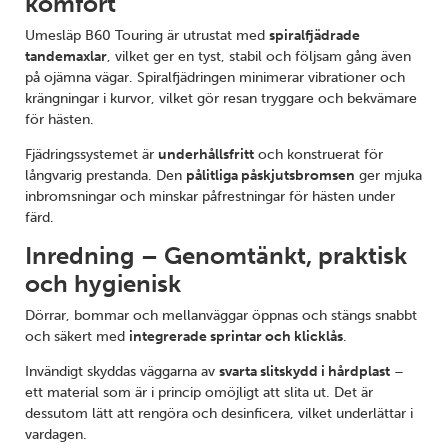
komfort
Umesläp B60 Touring är utrustat med
spiralfjädrade
tandemaxlar
, vilket ger en tyst, stabil och följsam gång även
på ojämna vägar. Spiralfjädringen minimerar vibrationer och
krängningar i kurvor, vilket gör resan tryggare och bekvämare
för hästen.
Fjädringssystemet är
underhållsfritt
och konstruerat för
långvarig prestanda. Den
pålitliga påskjutsbromsen
ger mjuka
inbromsningar och minskar påfrestningar för hästen under
färd.
Inredning – Genomtänkt, praktisk
och hygienisk
Dörrar, bommar och mellanväggar öppnas och stängs snabbt
och säkert med
integrerade sprintar och klicklås
.
Invändigt skyddas väggarna av
svarta slitskydd i hårdplast
–
ett material som är i princip omöjligt att slita ut. Det är
dessutom lätt att rengöra och desinficera, vilket underlättar i
vardagen.