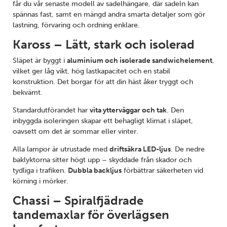
får du vår senaste modell av sadelhängare, där sadeln kan
spännas fast, samt en mängd andra smarta detaljer som gör
lastning, förvaring och ordning enklare.
Kaross – Lätt, stark och isolerad
Släpet är byggt i
aluminium och isolerade sandwichelement
,
vilket ger låg vikt, hög lastkapacitet och en stabil
konstruktion. Det borgar för att din häst åker tryggt och
bekvämt.
Standardutförandet har
vita ytterväggar och tak
. Den
inbyggda isoleringen skapar ett behagligt klimat i släpet,
oavsett om det är sommar eller vinter.
Alla lampor är utrustade med
driftsäkra LED-ljus
. De nedre
baklyktorna sitter högt upp – skyddade från skador och
tydliga i trafiken.
Dubbla backljus
förbättrar säkerheten vid
körning i mörker.
Chassi – Spiralfjädrade
tandemaxlar för överlägsen