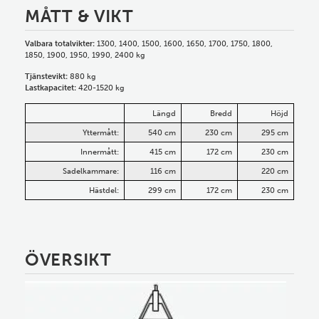
MÅTT & VIKT
Valbara totalvikter:
1300, 1400, 1500, 1600, 1650, 1700, 1750, 1800,
1850, 1900, 1950, 1990, 2400 kg
Tjänstevikt:
880 kg
Lastkapacitet:
420-1520 kg
Längd
Bredd
Höjd
Yttermått:
540 cm
230 cm
295 cm
Innermått:
415 cm
172 cm
230 cm
Sadelkammare:
116 cm
220 cm
Hästdel:
299 cm
172 cm
230 cm
ÖVERSIKT