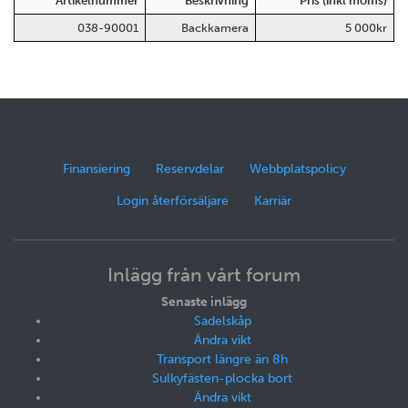
Artikelnummer
Beskrivning
Pris (inkl moms)
038-90001
Backkamera
5 000kr
Finansiering
Reservdelar
Webbplatspolicy
Login återförsäljare
Karriär
Inlägg från vårt forum
Senaste inlägg
Sadelskåp
Ändra vikt
Transport längre än 8h
Sulkyfästen-plocka bort
Ändra vikt