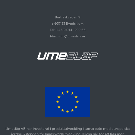
Burträskvägen 9
s-937 33 Bygdsiljum
Tel: +46(0)914 -202 66
Mail: info@umeslap.se
Umesläp AB har investerat i produktutveckling i samarbete med europeiska
jordbruksfonden för landsbygdsutveckling. Klicka här för att läsa mer