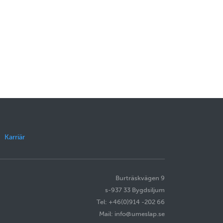
Karriär
Burträskvägen 9
s-937 33 Bygdsiljum
Tel: +46(0)914 -202 66
Mail: info@umeslap.se