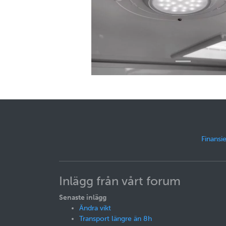
Finansie
Inlägg från vårt forum
Senaste inlägg
Ändra vikt
Transport längre än 8h