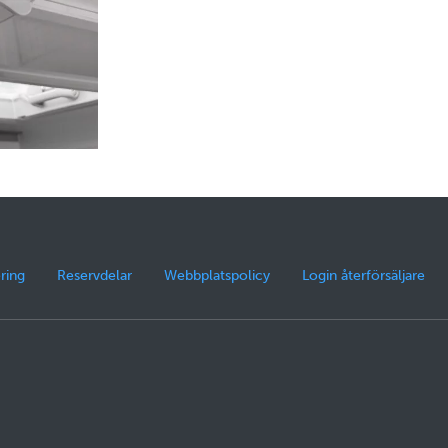
ring
Reservdelar
Webbplatspolicy
Login återförsäljare