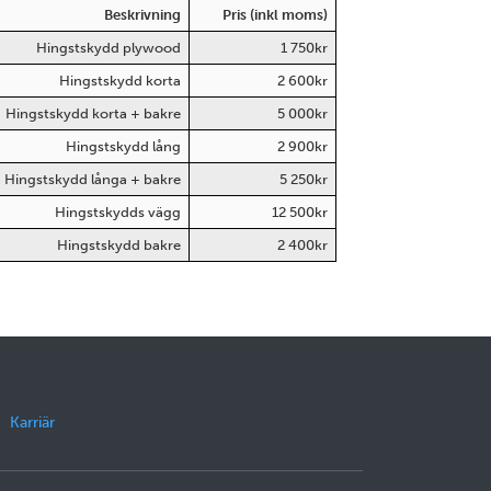
Beskrivning
Pris (inkl moms)
Hingstskydd plywood
1 750kr
Hingstskydd korta
2 600kr
Hingstskydd korta + bakre
5 000kr
Hingstskydd lång
2 900kr
Hingstskydd långa + bakre
5 250kr
Hingstskydds vägg
12 500kr
Hingstskydd bakre
2 400kr
Karriär