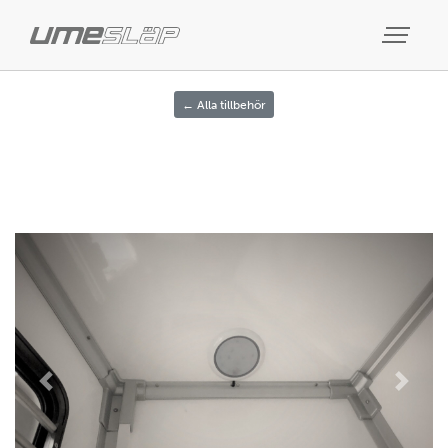
← Alla tillbehör
Previous
Next