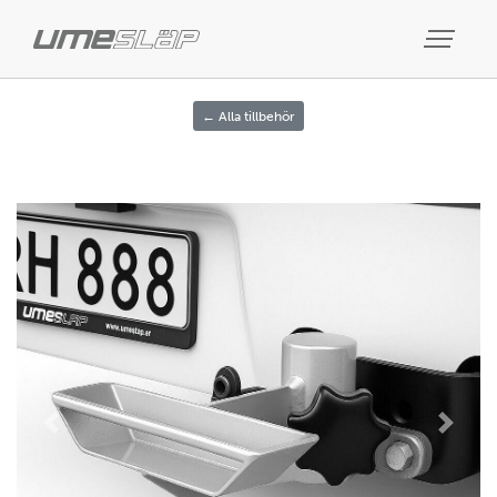
← Alla tillbehör
Previous
Next