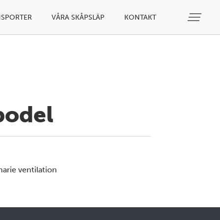
NSPORTER
VÅRA SKÅPSLÄP
KONTAKT
bodel
narie ventilation