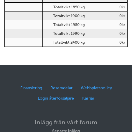
Totaltvikt 1850 kg
0kr
Totaltvikt 1900 kg
0kr
Totaltvikt 1950 kg
0kr
Totaltvikt 1990 kg
0kr
Totaltvikt 2400 kg
0kr
Finansiering
Reservdelar
Webbplatspolicy
Login återförsäljare
Karriär
Inlägg från vårt forum
Senaste inlägg