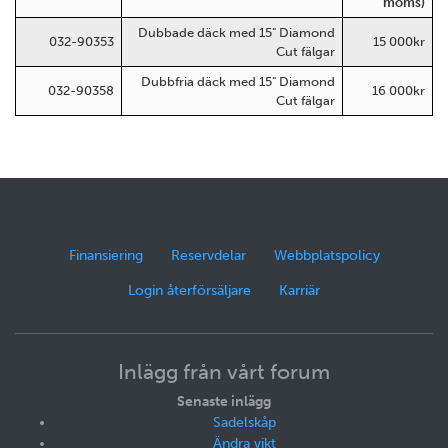
moms)
Dubbade däck med 15" Diamond
032-90353
15 000kr
Cut fälgar
Dubbfria däck med 15" Diamond
032-90358
16 000kr
Cut fälgar
Finansiering
Reservdelar
Webbplatspolicy
Login återförsäljare
Karriär
Inlägg från vårt forum
Senaste inlägg
Sadelskåp
Ändra vikt