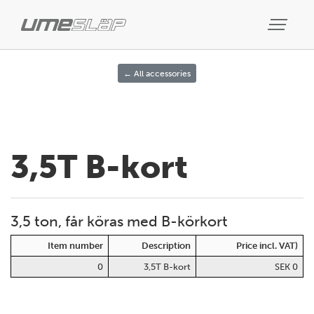
← All accessories
3,5T B-kort
3,5 ton, får köras med B-körkort
Item number
Description
Price incl. VAT)
0
3,5T B-kort
SEK 0