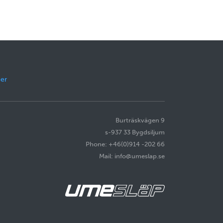
er
Burträskvägen 9
s-937 33 Bygdsiljum
Phone: +46(0)914 -202 66
Mail: info@umeslap.se