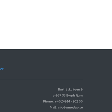
er
Burträskvägen 9
s-937 33 Bygdsiljum
Phone: +46(0)914 -202 66
Mail: info@umeslap.se