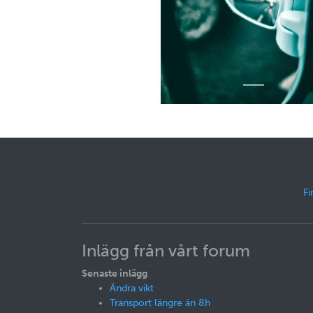
Fi
Inlägg från vårt forum
Senaste inlägg
Ändra vikt
Transport längre än 8h