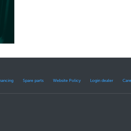
nancing
Spare parts
Website Policy
Login dealer
Care