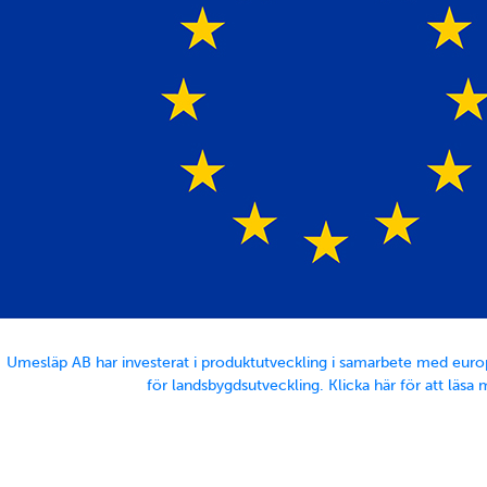
Umesläp AB har investerat i produktutveckling i samarbete med euro
för landsbygdsutveckling. Klicka här för att läsa 