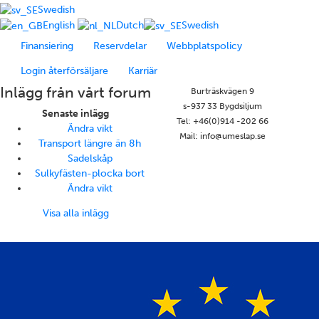
Swedish
English
Dutch
Swedish
Finansiering
Reservdelar
Webbplatspolicy
Login återförsäljare
Karriär
Inlägg från vårt forum
Burträskvägen 9
s-937 33 Bygdsiljum
Senaste inlägg
Tel: +46(0)914 -202 66
Ändra vikt
Mail: info@umeslap.se
Transport längre än 8h
Sadelskåp
Sulkyfästen-plocka bort
Ändra vikt
Visa alla inlägg