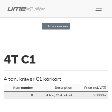
← All accessories
4T C1
4 ton, kräver C1 körkort
Item number
Description
Price incl. VAT)
0
4 ton, C1-körkort
50 000kr